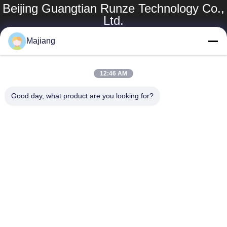
Beijing Guangtian Runze Technology Co.,
Ltd.
Majiang
Produk
Tautan
Langsung
Server GPU Dell
12:46 AM
majiang@jinmatimes.com
Profil Perusahaan
Server Rak HPE
Good day, what product are you looking for?
86--
Tur Pabrik
Server GPU
18910255277
Lenovo
Kontrol Kualitas
Kamar 405,
server rak dell
Berita
Gedung 14, Yard
38, Area Selatan
Server GPU
Sitemap
Greenland
Inspur
Zhongyang Plz,
Kebijakan Privasi
Beijing China.
Server GPU
Huawei
server