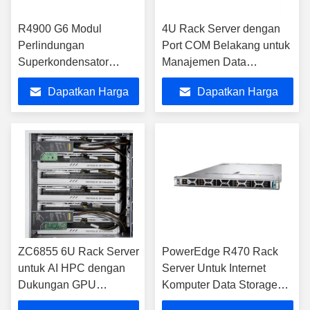
R4900 G6 Modul
4U Rack Server dengan
Perlindungan
Port COM Belakang untuk
Superkondensator
Manajemen Data
Enterprise Server
Perusahaan
Dapatkan Harga
Dapatkan Harga
Terbaik
Terbaik
ZC6855 6U Rack Server
PowerEdge R470 Rack
untuk AI HPC dengan
Server Untuk Internet
Dukungan GPU
Komputer Data Storage
8X600W
Aplikasi Server