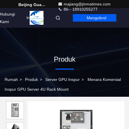
majiang@jinmatimes.com
Beijing Guangtian Runze Technology Co., Ltd.
86-- 18910255277
Hubungi
Mengobrol
Indonesian
Kami
Produk
Rumah
>
Produk
>
Server GPU Inspur
>
Menara Komersial
Inspur GPU Server 4U Rack Mount