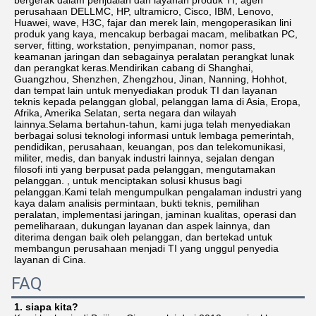
bergerak dalam penjualan dan layanan produk TI, agen 
perusahaan DELLMC, HP, ultramicro, Cisco, IBM, Lenovo, 
Huawei, wave, H3C, fajar dan merek lain, mengoperasikan lini 
produk yang kaya, mencakup berbagai macam, melibatkan PC, 
server, fitting, workstation, penyimpanan, nomor pass, 
keamanan jaringan dan sebagainya peralatan perangkat lunak 
dan perangkat keras.Mendirikan cabang di Shanghai, 
Guangzhou, Shenzhen, Zhengzhou, Jinan, Nanning, Hohhot, 
dan tempat lain untuk menyediakan produk TI dan layanan 
teknis kepada pelanggan global, pelanggan lama di Asia, Eropa, 
Afrika, Amerika Selatan, serta negara dan wilayah 
lainnya.Selama bertahun-tahun, kami juga telah menyediakan 
berbagai solusi teknologi informasi untuk lembaga pemerintah, 
pendidikan, perusahaan, keuangan, pos dan telekomunikasi, 
militer, medis, dan banyak industri lainnya, sejalan dengan 
filosofi inti yang berpusat pada pelanggan, mengutamakan 
pelanggan. , untuk menciptakan solusi khusus bagi 
pelanggan.Kami telah mengumpulkan pengalaman industri yang 
kaya dalam analisis permintaan, bukti teknis, pemilihan 
peralatan, implementasi jaringan, jaminan kualitas, operasi dan 
pemeliharaan, dukungan layanan dan aspek lainnya, dan 
diterima dengan baik oleh pelanggan, dan bertekad untuk 
membangun perusahaan menjadi TI yang unggul penyedia 
layanan di Cina.
FAQ
1. siapa kita?