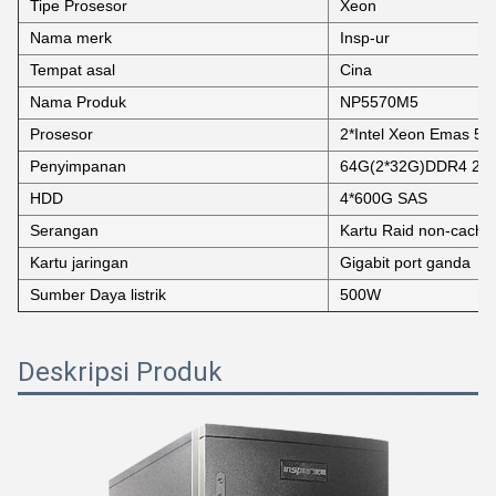
Tipe Prosesor
Xeon
Nama merk
Insp-ur
Tempat asal
Cina
Nama Produk
NP5570M5
Prosesor
2*Intel Xeon Emas 51
Penyimpanan
64G(2*32G)DDR4 29
HDD
4*600G SAS
Serangan
Kartu Raid non-cache
Kartu jaringan
Gigabit port ganda
Sumber Daya listrik
500W
Deskripsi Produk