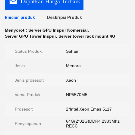
Dapatkan Harga Terbaik
Rincian produk
Deskripsi Produk
Menyoroti:
Server GPU Inspur Komersial
,
Server GPU Tower Inspur
,
Server tower rack mount 4U
Status Produk:
Saham
Jenis:
Menara
Jenis prosesor:
Xeon
nama Produk:
NP5570M5
Prosesor:
2*Intel Xeon Emas 5117
64G(2*32G)DDR4 2933Mhz
Penyimpanan:
RECC