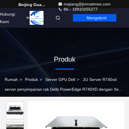
majiang@jinmatimes.com
Beijing Guangtian Runze Technology Co., Ltd.
86-- 18910255277
Hubungi
Mengobrol
Indonesian
Kami
Produk
Rumah
>
Produk
>
Server GPU Dell
>
2U Server R740xd
server penyimpanan rak Dells PowerEdge R740XD dengan Xeon
5218 Processor