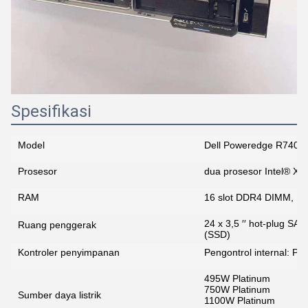
Spesifikasi
Model
Dell Poweredge R740x
Prosesor
dua prosesor Intel® Xe
RAM
16 slot DDR4 DIMM, M
24 x 3,5 ′′ hot-plug SA
Ruang penggerak
(SSD)
Kontroler penyimpanan
Pengontrol internal: P
495W Platinum
750W Platinum
Sumber daya listrik
1100W Platinum