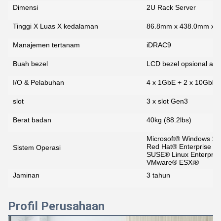
Dimensi
2U Rack Server
Tinggi X Luas X kedalaman
86.8mm x 438.0mm x 
Manajemen tertanam
iDRAC9
Buah bezel
LCD bezel opsional at
I/O & Pelabuhan
4 x 1GbE + 2 x 10GbE 
slot
3 x slot Gen3
Berat badan
40kg (88.2lbs)
Microsoft® Windows Se
Red Hat® Enterprise Li
Sistem Operasi
SUSE® Linux Enterpris
VMware® ESXi®
Jaminan
3 tahun
Profil Perusahaan