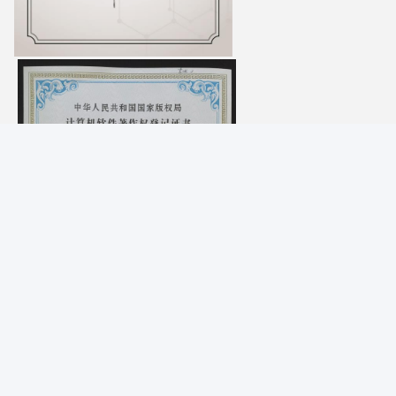
Photo
Video Call
Audio Call