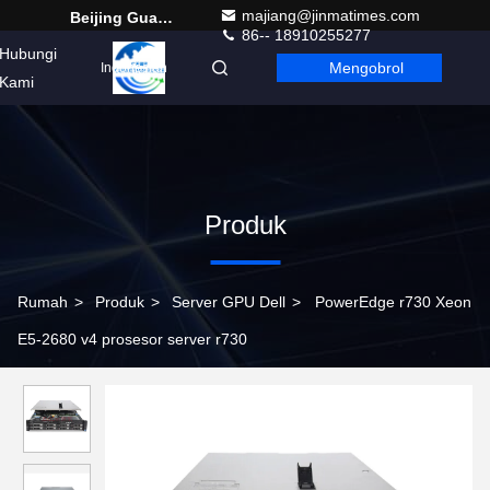
majiang@jinmatimes.com
Beijing Guangtian Runze Technology Co., Ltd.
86-- 18910255277
Hubungi
Mengobrol
Indonesian
Kami
Produk
Rumah
>
Produk
>
Server GPU Dell
>
PowerEdge r730 Xeon
E5-2680 v4 prosesor server r730