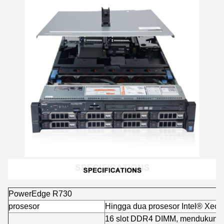
PowerEdge R730
prosesor
Hingga dua prosesor Intel® Xeon
16 slot DDR4 DIMM, mendukung