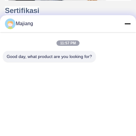
Sertifikasi
Majiang
11:57 PM
Good day, what product are you looking for?
FAQ
1. siapa kita?
Kami berbasis di Beijing, Cina, mulai dari 2012, menjual
ke Oceania ((20.00%), Amerika Selatan ((20.00%),
Amerika Utara ((20.00%), Timur Tengah ((10.00%),
Amerika Tengah ((10.00%), Asia Tenggara ((9.00%), Asia
Timur ((8.00%),Eropa Barat (2)Ada total sekitar 101-200
orang di kantor kami.