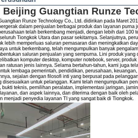
Beijing Guangtian Runze Tec
Guangtian Runze Technology Co., Ltd. didirikan pada Maret 2012
ergerak dalam penjualan berbagai produk dan layanan purna ju
erusahaan telah berkembang menjadi, dengan lebih dari 100 te
 seluruh Tiongkok Utara dan pasar sekitarnya. Selanjutnya, pe
k lebih memperluas saluran pemasaran dan meningkatkan daya s
aya untuk berkembang, telah mengumpulkan banyak pengal
bentukan saluran penjualan yang sempurna. Lini produk yang 
ibatkan komputer desktop, komputer notebook, server, produk 
 dan ratusan jenis lainnya. Selama bertahun-tahun, kami juga te
untuk lembaga pemerintah, pendidikan, perusahaan, keuangan, 
ainnya, sejalan dengan filosofi inti yang berpusat pada pelang
g disesuaikan untuk pelanggan. Kami telah mengumpulkan peng
 bukti teknis, pemilihan peralatan, implementasi jaringan, jami
ayanan, dan aspek lainnya, dan diterima dengan baik oleh pe
 menjadi penyedia layanan TI yang sangat baik di Tiongkok.