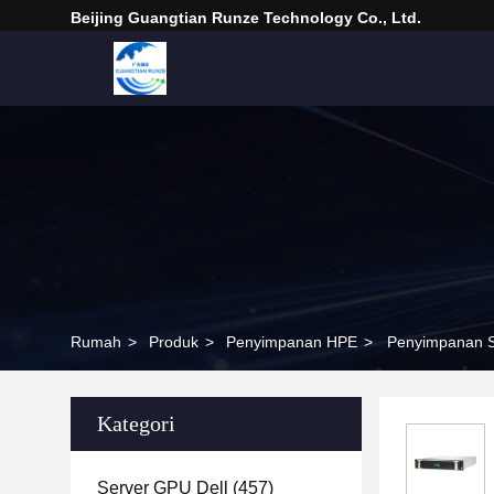
Beijing Guangtian Runze Technology Co., Ltd.
Rumah
>
Produk
>
Penyimpanan HPE
>
Penyimpanan S
Kategori
Server GPU Dell
(457)