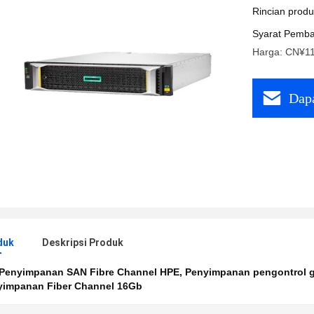
Rincian prod
Syarat Pemba
Harga: CN¥11
Dapa
duk
Deskripsi Produk
Penyimpanan SAN Fibre Channel HPE
,
Penyimpanan pengontrol 
yimpanan Fiber Channel 16Gb