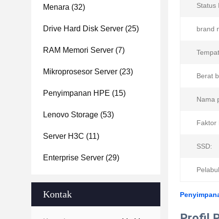
Status
Menara
(32)
Drive Hard Disk Server
(25)
brand 
RAM Memori Server
(7)
Tempat
Mikroprosesor Server
(23)
Berat 
Penyimpanan HPE
(15)
Nama p
Lenovo Storage
(53)
Faktor 
Server H3C
(11)
SSD:
Enterprise Server
(29)
Pelabu
Kontak
Penyimpana
Profil