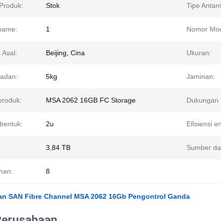
 Produk:
Stok
Tipe Antar
name:
1
Nomor Mod
 Asal:
Beijing, Cina
Ukuran:
badan:
5kg
Jaminan:
roduk:
MSA 2062 16GB FC Storage
Dukungan 
bentuk:
2u
Efisiensi e
3,84 TB
Sumber daya
han:
8
n SAN Fibre Channel MSA 2062 16Gb Pengontrol Ganda
 Perusahaan