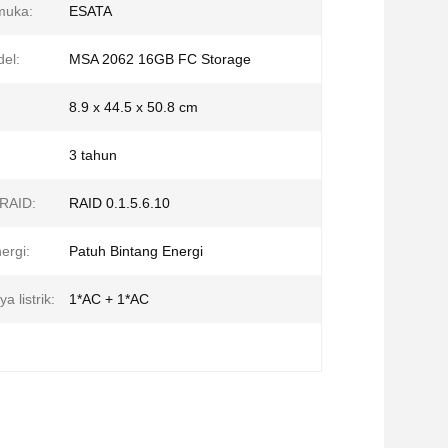
muka:
ESATA
el:
MSA 2062 16GB FC Storage
8.9 x 44.5 x 50.8 cm
3 tahun
RAID:
RAID 0.1.5.6.10
nergi:
Patuh Bintang Energi
 listrik:
1*AC + 1*AC