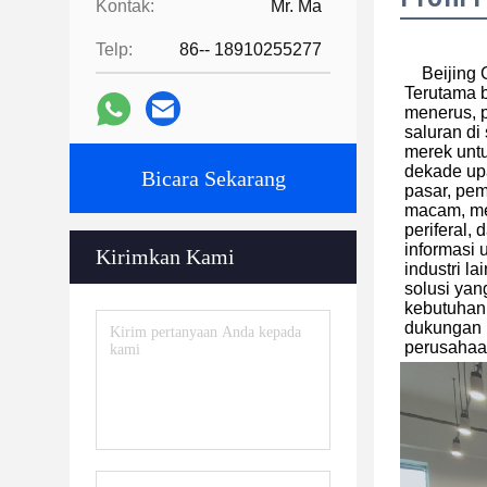
Kontak:
Mr. Ma
Telp:
86-- 18910255277
Beijing 
Terutama b
menerus, p
saluran di
merek untu
dekade up
Bicara Sekarang
pasar, pem
macam, mel
periferal,
informasi 
Kirimkan Kami
industri l
solusi yan
kebutuhan,
dukungan l
perusahaan