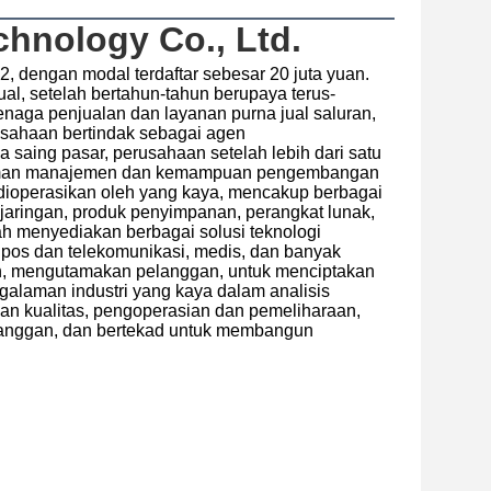
hnology Co., Ltd.
, dengan modal terdaftar sebesar 20 juta yuan. 
al, setelah bertahun-tahun berupaya terus-
naga penjualan dan layanan purna jual saluran, 
rusahaan bertindak sebagai agen 
aing pasar, perusahaan setelah lebih dari satu 
aman manajemen dan kemampuan pengembangan 
dioperasikan oleh yang kaya, mencakup berbagai 
jaringan, produk penyimpanan, perangkat lunak, 
lah menyediakan berbagai solusi teknologi 
pos dan telekomunikasi, medis, dan banyak 
gan, mengutamakan pelanggan, untuk menciptakan 
alaman industri yang kaya dalam analisis 
nan kualitas, pengoperasian dan pemeliharaan, 
langgan, dan bertekad untuk membangun 