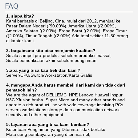
FAQ
1. siapa kita?
Kami berbasis di Beijing, Cina, mulai dari 2012, menjual ke 
Pasar Dalam Negeri ((90.00%), Amerika Utara ((2.00%), 
Amerika Selatan ((2.00%), Eropa Barat ((2.00%), Eropa Timur 
((2.00%), Timur Tengah ((2.00%).Ada total sekitar 11-50 orang 
di kantor kami.
2. bagaimana kita bisa menjamin kualitas?
Selalu sampel pra-produksi sebelum produksi massal;
Selalu pemeriksaan akhir sebelum pengiriman;
3.apa yang bisa kau beli dari kami?
Server/CPU/Switch/Workstation/Kartu Grafis
4. mengapa Anda harus membeli dari kami dan tidak dari 
pemasok lain?
We are the agent of DELLEMC  HPE Lenovo Huawei Inspur 
H3C Xfusion Aruba  Super Micro and many other brands and 
operate a rich product line with wide coverage involving PCs 
servers workstations storage data communication network 
security and other equipment
5. layanan apa yang bisa kami berikan?
Ketentuan Pengiriman yang Diterima: tidak berlaku;
Mata uang pembayaran yang diterima: nol;