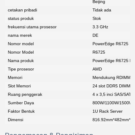
Beijing
cetakan pribadi
Tidak ada
status produk
Stok
frekuensi utama prosesor
3.3 GHz
nama merek
DE
Nomor model
PowerEdge R6725
Nomor Model
R6725
Nama produk
PowerEdge R6725 Ra
Tipe prosesor
AMD
Memori
Mendukung RDIMM 3
Slot Memori
24 slot DDR5 DIMM,
Ruang penggerak
4 x 3,5 inci SAS/SATA
Sumber Daya
800W/1100W/1500W
Faktor Bentuk
1U Rack Server
Dimensi
816.92mm*482mm*4