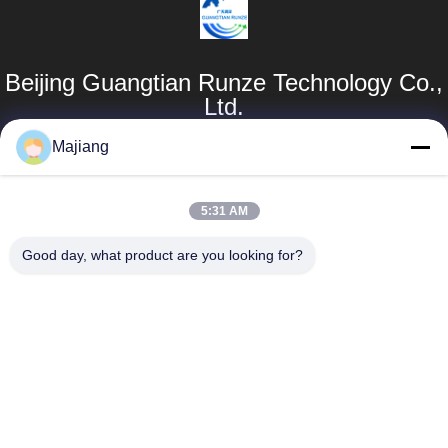
Beijing Guangtian Runze Technology Co.,
Ltd.
Majiang
Produk
Tautan
Langsung
Server GPU Dell
5:31 AM
majiang@jinmatimes.com
Profil Perusahaan
Server Rak HPE
Good day, what product are you looking for?
86--
Tur Pabrik
Server GPU
18910255277
Lenovo
Kontrol Kualitas
Kamar 405,
server rak dell
Berita
Gedung 14, Yard
38, Area Selatan
Server GPU
Sitemap
Greenland
Inspur
Zhongyang Plz,
Kebijakan Privasi
Beijing China.
Server GPU