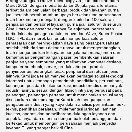
Beijing Guangtian Runze Technology Co., Ltd. didirikan pada 
Maret 2012, dengan modal terdaftar 20 juta yuan.Terutama 
terlibat dalam penjualan berbagai produk dan layanan purna 
jual, setelah bertahun-tahun upaya berkelanjutan perusahaan 
telah berkembang menjadi, dengan lebih dari 100 saluran 
penjualan dan personel layanan purna jual, saluran di seluruh 
Cina Utara dan pasar sekitarnya.Selanjutnya, perusahaan 
bertindak sebagai agen untuk Lenovo dan Wave, Super Fusion, 
H3C, HPE dan merek lain untuk memperluas saluran 
pemasaran dan meningkatkan daya saing pasar,perusahaan 
setelah lebih dari satu dekade upaya untuk mengembangkan, 
telah mengumpulkan kekayaan pengalaman manajemen dan 
kemampuan pengembangan pasar, pembentukan saluran 
penjualan yang sempurna.yang melibatkan komputer desktop, 
komputer notebook, server, produk jaringan, produk 
penyimpanan, perangkat lunak, peripheral dan ratusan jenis 
lainnya.Kami juga telah menyediakan berbagai solusi teknologi 
informasi untuk lembaga pemerintah, pendidikan, perusahaan, 
keuangan, pos dan telekomunikasi, industri medis dan banyak 
industri lainnya, sesuai dengan filosofi inti yang berpusat pada 
pelanggan, pelanggan pertama,untuk menciptakan solusi yang 
disesuaikan untuk pelangganKami telah mengumpulkan 
pengalaman industri yang kaya dalam analisis permintaan, bukti 
teknis, pemilihan peralatan, implementasi jaringan, jaminan 
kualitas, operasi dan pemeliharaan,dukungan layanan dan 
aspek lainnya, dan diterima dengan baik oleh pelanggan, dan 
bertekad untuk membangun perusahaan menjadi penyedia 
layanan TI yang sangat baik di Cina.