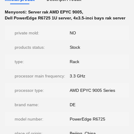
Menyoroti:
Server rak AMD EPYC 9005
,
Dell PowerEdge R6725 1U server
,
4x3.5-inci bays rak server
private mold:
NO
products status:
Stock
type:
Rack
processor main frequency:
3.3 GHz
processor type:
AMD EPYC 9005 Series
brand name:
DE
model number:
PowerEdge R6725
place of origin:
Beijing, China