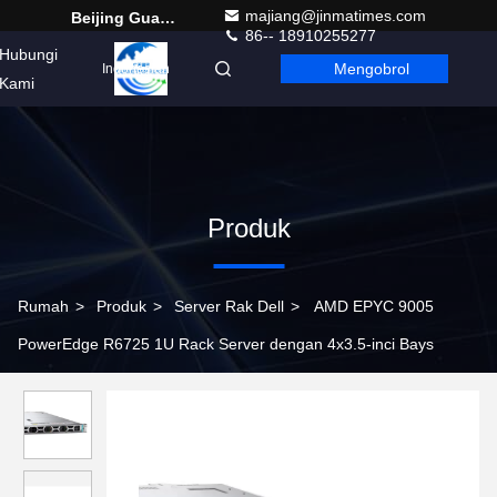
majiang@jinmatimes.com
Beijing Guangtian Runze Technology Co., Ltd.
86-- 18910255277
Hubungi
Mengobrol
Indonesian
Kami
Produk
Rumah
>
Produk
>
Server Rak Dell
>
AMD EPYC 9005
PowerEdge R6725 1U Rack Server dengan 4x3.5-inci Bays