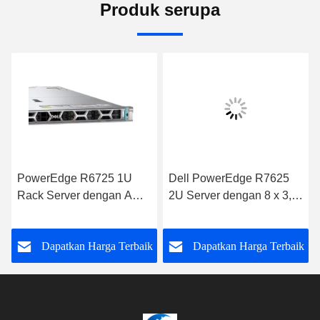
Produk serupa
PowerEdge R6725 1U
Dell PowerEdge R7625
Rack Server dengan AMD
2U Server dengan 8 x 3,5
EPYC 9005 dan 24 DDR5
inci SAS/SATA Bay
DIMM Slots
k
Dapatkan Harga Terbaik
Dapatkan Harga Terbaik